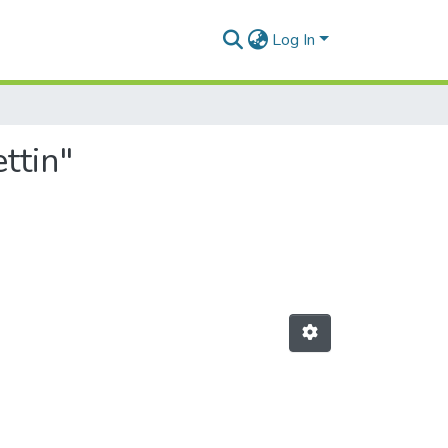
Log In
ttin"