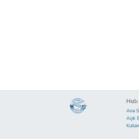
Hızlı
Ana S
Açık 
Kullan