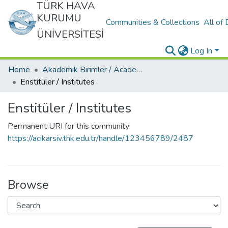
TÜRK HAVA
KURUMU
Communities & Collections
All of
ÜNİVERSİTESİ
Log In
Home
Akademik Birimler / Academic Units
Enstitüler / Institutes
Enstitüler / Institutes
Permanent URI for this community
https://acikarsiv.thk.edu.tr/handle/123456789/2487
Browse