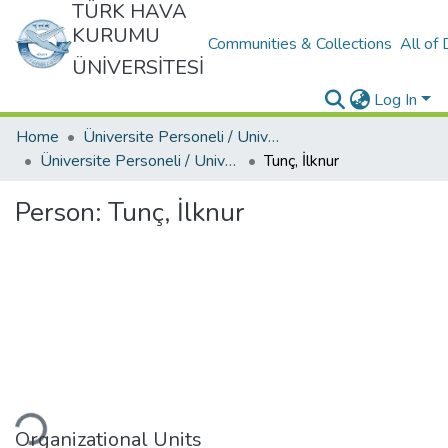
TÜRK HAVA
KURUMU
Communities & Collections
All of
ÜNİVERSİTESİ
Log In
Home
Üniversite Personeli / University Personnel
Üniversite Personeli / University Personnel
Tunç, İlknur
Person:
Tunç, İlknur
ding...
Organizational Units