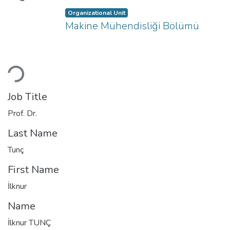
Organizational Unit
Makine Mühendisliği Bölümü
ding...
Job Title
Prof. Dr.
Last Name
Tunç
First Name
İlknur
Name
İlknur TUNÇ