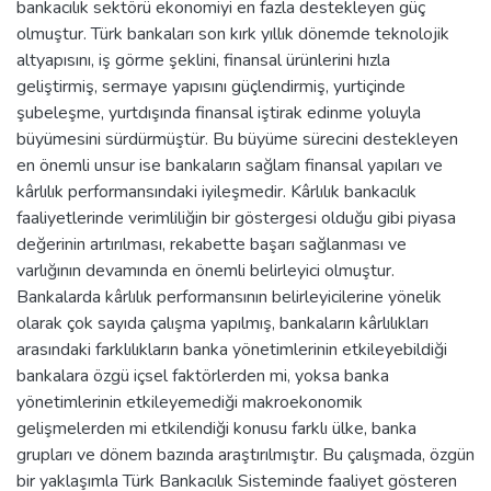
bankacılık sektörü ekonomiyi en fazla destekleyen güç
olmuştur. Türk bankaları son kırk yıllık dönemde teknolojik
altyapısını, iş görme şeklini, finansal ürünlerini hızla
geliştirmiş, sermaye yapısını güçlendirmiş, yurtiçinde
şubeleşme, yurtdışında finansal iştirak edinme yoluyla
büyümesini sürdürmüştür. Bu büyüme sürecini destekleyen
en önemli unsur ise bankaların sağlam finansal yapıları ve
kârlılık performansındaki iyileşmedir. Kârlılık bankacılık
faaliyetlerinde verimliliğin bir göstergesi olduğu gibi piyasa
değerinin artırılması, rekabette başarı sağlanması ve
varlığının devamında en önemli belirleyici olmuştur.
Bankalarda kârlılık performansının belirleyicilerine yönelik
olarak çok sayıda çalışma yapılmış, bankaların kârlılıkları
arasındaki farklılıkların banka yönetimlerinin etkileyebildiği
bankalara özgü içsel faktörlerden mi, yoksa banka
yönetimlerinin etkileyemediği makroekonomik
gelişmelerden mi etkilendiği konusu farklı ülke, banka
grupları ve dönem bazında araştırılmıştır. Bu çalışmada, özgün
bir yaklaşımla Türk Bankacılık Sisteminde faaliyet gösteren