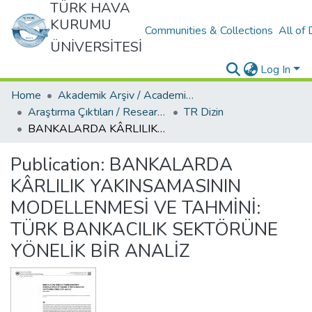
TÜRK HAVA
KURUMU
Communities & Collections
All of
ÜNİVERSİTESİ
Log In
Home
Akademik Arşiv / Academic Archive
Araştırma Çıktıları / Research Outcomes
TR Dizin
BANKALARDA KÂRLILIK YAKINSAMASININ MODELLENMESİ VE TAHMİNİ: TÜRK BANKACILIK SEKTÖRÜNE YÖNELİK BİR ANALİZ
Publication:
BANKALARDA
KÂRLILIK YAKINSAMASININ
MODELLENMESİ VE TAHMİNİ:
TÜRK BANKACILIK SEKTÖRÜNE
YÖNELİK BİR ANALİZ