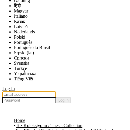
Gàidhlig
हिंदी
Magyar
Italiano
Қазақ
Latviešu
Nederlands
Polski
Português
Português do Brasil
Srpski (lat)
Српски
Svenska
Türkçe
Yкраї́нська
Tiếng Việt
Log In
Log in
Home
Tez Koleksiyonu / Thesis Collection