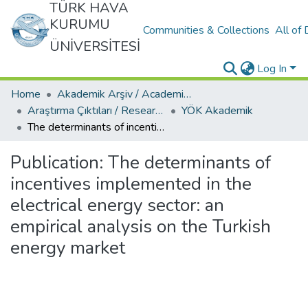
TÜRK HAVA
KURUMU
Communities & Collections
All of
ÜNİVERSİTESİ
Log In
Home
Akademik Arşiv / Academic Archive
Araştırma Çıktıları / Research Outcomes
YÖK Akademik
The determinants of incentives implemented in the electrical energy sector: an empirical analysis on the Turkish energy market
Publication:
The determinants of
incentives implemented in the
electrical energy sector: an
empirical analysis on the Turkish
energy market