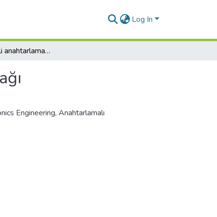
Log In
Yüksek verimli anahtarlamalı güç kaynağı
ağı
onics Engineering
,
Anahtarlamalı