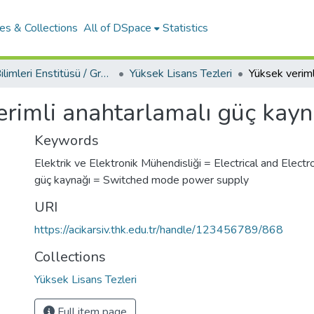
es & Collections
All of DSpace
Statistics
Fen Bilimleri Enstitüsü / Graduate School Of Natural Applied Sciences
Yüksek Lisans Tezleri
erimli anahtarlamalı güç kayn
Keywords
Elektrik ve Elektronik Mühendisliği = Electrical and Electr
güç kaynağı = Switched mode power supply
URI
https://acikarsiv.thk.edu.tr/handle/123456789/868
Collections
Yüksek Lisans Tezleri
Full item page