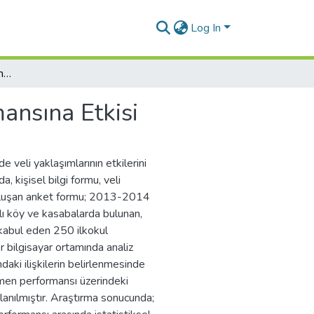
Log In
Veli Yaklaşımlarının Öğretmen Performansına Etkisi
ansına Etkisi
 veli yaklaşımlarının etkilerini
 kişisel bilgi formu, veli
 oluşan anket formu; 2013-2014
ğlı köy ve kasabalarda bulunan,
 kabul eden 250 ilkokul
 bilgisayar ortamında analiz
daki ilişkilerin belirlenmesinde
tmen performansı üzerindeki
lanılmıştır. Araştırma sonucunda;