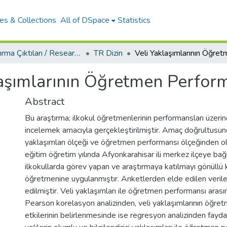
es & Collections
All of DSpace
Statistics
Araştırma Çıktıları / Research Outcomes
TR Dizin
aşımlarının Öğretmen Perform
Abstract
Bu araştırma; ilkokul öğretmenlerinin performansları üzerinde
incelemek amacıyla gerçekleştirilmiştir. Amaç doğrultusunda,
yaklaşımları ölçeği ve öğretmen performansı ölçeğinden
eğitim öğretim yılında Afyonkarahisar ili merkez ilçeye ba
ilkokullarda görev yapan ve araştırmaya katılmayı gönüllü
öğretmenine uygulanmıştır. Anketlerden elde edilen veriler
edilmiştir. Veli yaklaşımları ile öğretmen performansı arasın
Pearson korelasyon analizinden, veli yaklaşımlarının öğre
etkilerinin belirlenmesinde ise regresyon analizinden fayda