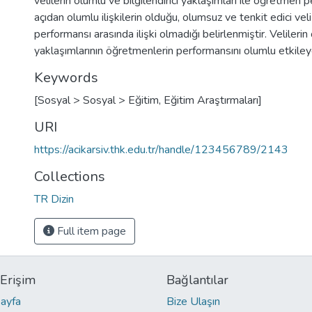
velilerin olumlu ve bilgilendirici yaklaşımları ile öğretmen 
açıdan olumlu ilişkilerin olduğu, olumsuz ve tenkit edici ve
performansı arasında ilişki olmadığı belirlenmiştir. Velilerin 
yaklaşımlarının öğretmenlerin performansını olumlu etkileye
Keywords
[Sosyal > Sosyal > Eğitim, Eğitim Araştırmaları]
URI
https://acikarsiv.thk.edu.tr/handle/123456789/2143
Collections
TR Dizin
Full item page
 Erişim
Bağlantılar
ayfa
Bize Ulaşın