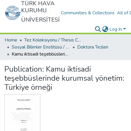
TÜRK HAVA
KURUMU
Communities & Collections
All of
ÜNİVERSİTESİ
Log In
Home
Tez Koleksiyonu / Thesis Collection
Sosyal Bilimler Enstitüsü / Social Sciences Institute
Doktora Tezleri
Kamu iktisadi teşebbüslerinde kurumsal yönetim: Türkiye örneği
Publication:
Kamu iktisadi
teşebbüslerinde kurumsal yönetim:
Türkiye örneği