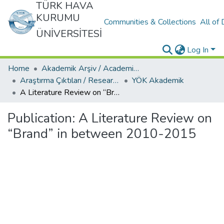
TÜRK HAVA
KURUMU
Communities & Collections
All of
ÜNİVERSİTESİ
Log In
Home
Akademik Arşiv / Academic Archive
Araştırma Çıktıları / Research Outcomes
YÖK Akademik
A Literature Review on “Brand” in between 2010-2015
Publication:
A Literature Review on
“Brand” in between 2010-2015