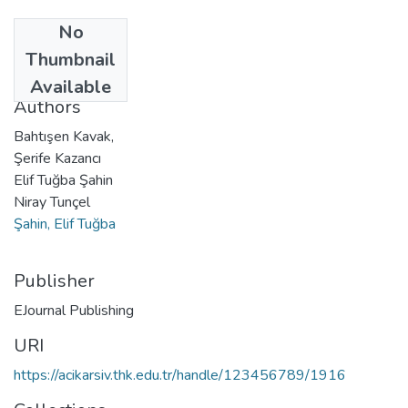
No
Date
Thumbnail
2015-12
Available
Authors
Bahtışen Kavak,
Şerife Kazancı
Elif Tuğba Şahin
Niray Tunçel
Şahin, Elif Tuğba
Publisher
EJournal Publishing
URI
https://acikarsiv.thk.edu.tr/handle/123456789/1916