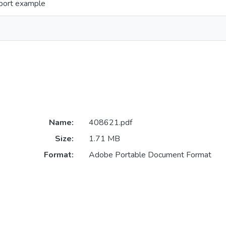
port example
Name:
408621.pdf
Size:
1.71 MB
Format:
Adobe Portable Document Format