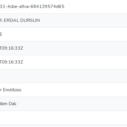
d31-4cbe-a9ca-684139574d65
DR. ERDAL DURSUN
E
T09:16:33Z
T09:16:33Z
r Enstitüsü
ilim Dalı