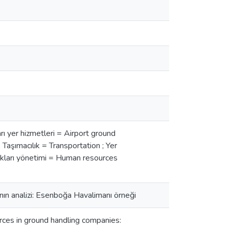
ı yer hizmetleri = Airport ground
; Taşımacılık = Transportation ; Yer
akları yönetimi = Human resources
ının analizi: Esenboğa Havalimanı örneği
urces in ground handling companies: