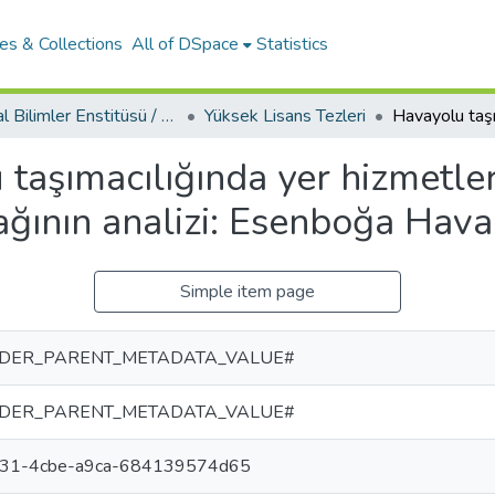
es & Collections
All of DSpace
Statistics
Sosyal Bilimler Enstitüsü / Social Sciences Institute
Yüksek Lisans Tezleri
taşımacılığında yer hizmetler
ağının analizi: Esenboğa Hava
Simple item page
DER_PARENT_METADATA_VALUE#
DER_PARENT_METADATA_VALUE#
d31-4cbe-a9ca-684139574d65