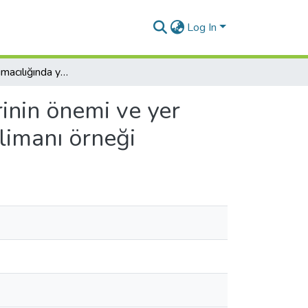
Log In
Havayolu taşımacılığında yer hizmetlerinin önemi ve yer hizmetleri insan kaynağının analizi: Esenboğa Havalimanı örneği
inin önemi ve yer
limanı örneği