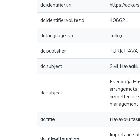
dc.identifier.uri
https://acika
dc.identifier.yoktezid
408621
dc.language.iso
Türkçe
dc.publisher
TÜRK HAVA 
dc.subject
Sivil Havacılı
Esenboğa Havaa
arrangemets ; 
dc.subject
hizmetleri = 
management
dc.title
Havayolu taşım
Importance of 
dc.title.alternative