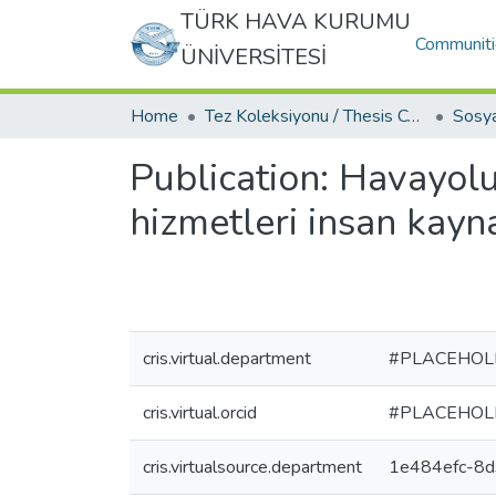
TÜRK HAVA KURUMU
Communiti
ÜNİVERSİTESİ
Home
Tez Koleksiyonu / Thesis Collection
Publication:
Havayolu 
hizmetleri insan kayn
cris.virtual.department
#PLACEHOL
cris.virtual.orcid
#PLACEHOL
cris.virtualsource.department
1e484efc-8