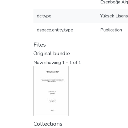
Esenboğa Air
dc.type
Yüksek Lisans
dspace.entity.type
Publication
Files
Original bundle
Now showing
1 - 1 of 1
Collections