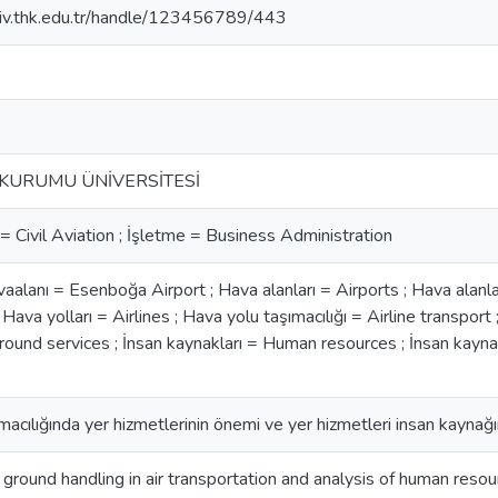
rsiv.thk.edu.tr/handle/123456789/443
KURUMU ÜNİVERSİTESİ
k = Civil Aviation ; İşletme = Business Administration
lanı = Esenboğa Airport ; Hava alanları = Airports ; Hava alanlar
Hava yolları = Airlines ; Hava yolu taşımacılığı = Airline transport 
Ground services ; İnsan kaynakları = Human resources ; İnsan kayn
acılığında yer hizmetlerinin önemi ve yer hizmetleri insan kaynağ
ground handling in air transportation and analysis of human reso