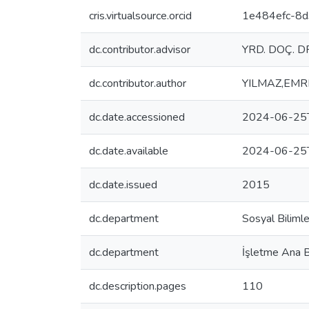
cris.virtualsource.orcid
1e484efc-8
dc.contributor.advisor
YRD. DOÇ. 
dc.contributor.author
YILMAZ,EMR
dc.date.accessioned
2024-06-25
dc.date.available
2024-06-25
dc.date.issued
2015
dc.department
Sosyal Bilimle
dc.department
İşletme Ana B
dc.description.pages
110