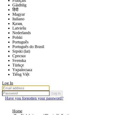
Français
Gàidhlig
हिंदी
Magyar
Italiano
Қазақ
Latviešu
Nederlands
Polski
Português
Português do Brasil
Srpski (lat)
Српски
Svenska
Türkçe
Yкраї́нська
Tiếng Việt
Log In
Log in
Have you forgotten your password?
Home