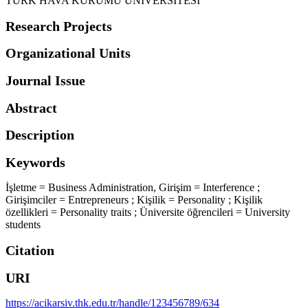
TÜRK HAVA KURUMU ÜNİVERSİTESİ
Research Projects
Organizational Units
Journal Issue
Abstract
Description
Keywords
İşletme = Business Administration
,
Girişim = Interference ;
Girişimciler = Entrepreneurs ; Kişilik = Personality ; Kişilik
özellikleri = Personality traits ; Üniversite öğrencileri = University
students
Citation
URI
https://acikarsiv.thk.edu.tr/handle/123456789/634