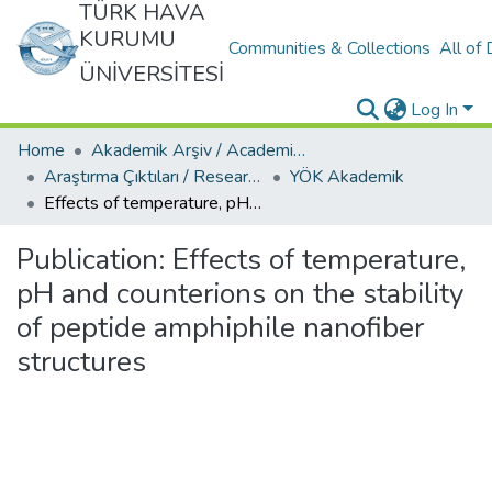
TÜRK HAVA
KURUMU
Communities & Collections
All of
ÜNİVERSİTESİ
Log In
Home
Akademik Arşiv / Academic Archive
Araştırma Çıktıları / Research Outcomes
YÖK Akademik
Effects of temperature, pH and counterions on the stability of peptide amphiphile nanofiber structures
Publication:
Effects of temperature,
pH and counterions on the stability
of peptide amphiphile nanofiber
structures