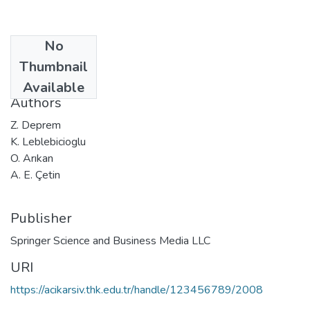
No
Date
Thumbnail
2011-02-20
Available
Authors
Z. Deprem
K. Leblebicioglu
O. Arıkan
A. E. Çetin
Publisher
Springer Science and Business Media LLC
URI
https://acikarsiv.thk.edu.tr/handle/123456789/2008