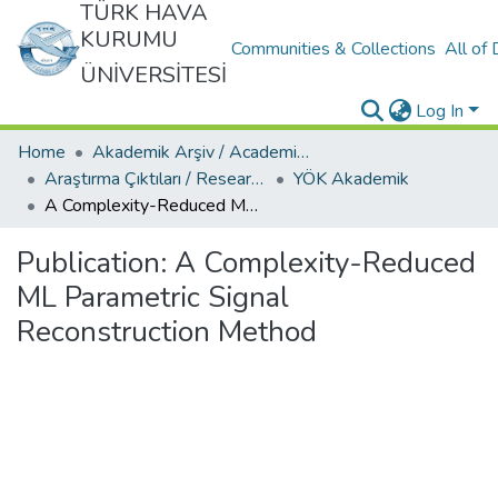
TÜRK HAVA
KURUMU
Communities & Collections
All of
ÜNİVERSİTESİ
Log In
Home
Akademik Arşiv / Academic Archive
Araştırma Çıktıları / Research Outcomes
YÖK Akademik
A Complexity-Reduced ML Parametric Signal Reconstruction Method
Publication:
A Complexity-Reduced
ML Parametric Signal
Reconstruction Method