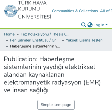
TÜRK HAVA
KURUMU
Communities & Collections
All of
ÜNİVERSİTESİ
Log In
Home
Tez Koleksiyonu / Thesis Collection
Fen Bilimleri Enstitüsü / Graduate School Of Natural Applied Sciences
Yüksek Lisans Tezleri
Haberleşme sistemlerinin yaydığı elektriksel alandan kaynaklanan elektromanyetik radyasyon (EMR) ve insan sağlığı
Publication:
Haberleşme
sistemlerinin yaydığı elektriksel
alandan kaynaklanan
elektromanyetik radyasyon (EMR)
ve insan sağlığı
Simple item page