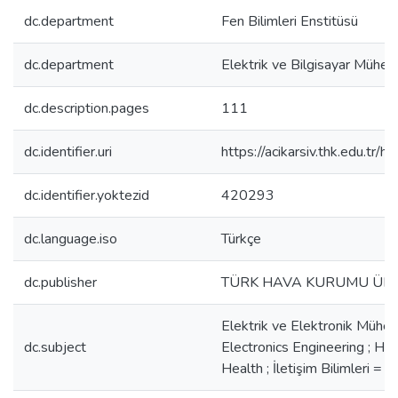
dc.department
Fen Bilimleri Enstitüsü
dc.department
Elektrik ve Bilgisayar Mühend
dc.description.pages
111
dc.identifier.uri
https://acikarsiv.thk.edu.t
dc.identifier.yoktezid
420293
dc.language.iso
Türkçe
dc.publisher
TÜRK HAVA KURUMU ÜNİ
Elektrik ve Elektronik Mühend
dc.subject
Electronics Engineering ; Hal
Health ; İletişim Bilimleri =