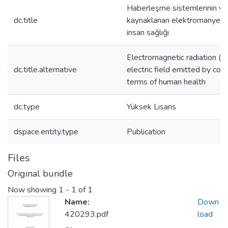
Haberleşme sistemlerinin yay
dc.title
kaynaklanan elektromanyeti
insan sağlığı
Electromagnetic radiation (E
dc.title.alternative
electric field emitted by co
terms of human health
dc.type
Yüksek Lisans
dspace.entity.type
Publication
Files
Original bundle
Now showing
1 - 1 of 1
Name:
Down
420293.pdf
load