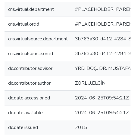
cris.virtual.department
#PLACEHOLDER_PARENT
cris.virtual.orcid
#PLACEHOLDER_PARENT
cris.virtualsource.department
3b763a30-d412-4284-86
cris.virtualsource.orcid
3b763a30-d412-4284-86
dc.contributor.advisor
YRD. DOÇ. DR. MUSTAFA
dc.contributor.author
ZORLU,ELGİN
dc.date.accessioned
2024-06-25T09:54:21Z
dc.date.available
2024-06-25T09:54:21Z
dc.date.issued
2015