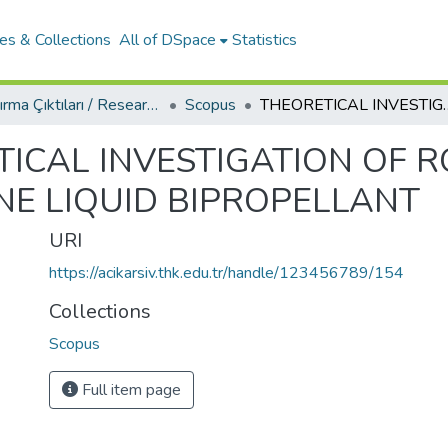
es & Collections
All of DSpace
Statistics
Araştırma Çıktıları / Research Outcomes
Scopus
THEORETICAL INVESTIGATION OF ROCKET EN
ICAL INVESTIGATION OF R
E LIQUID BIPROPELLANT
URI
https://acikarsiv.thk.edu.tr/handle/123456789/154
Collections
Scopus
Full item page