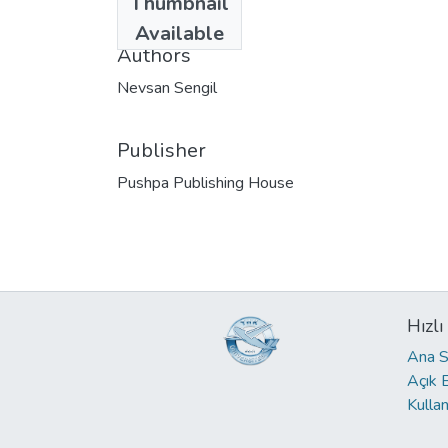
Thumbnail
2021-11-10
Available
Authors
Nevsan Sengil
Publisher
Pushpa Publishing House
Hızlı
Ana S
Açık 
Kullan