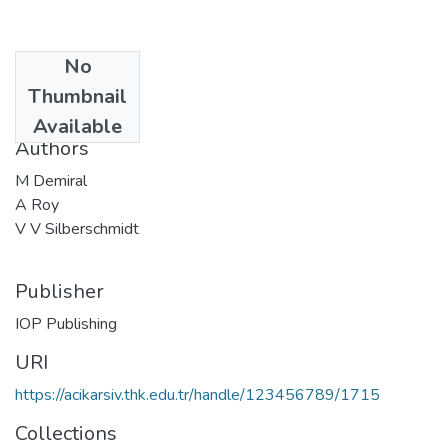
No
Date
Thumbnail
2010-06-01
Available
Authors
M Demiral
A Roy
V V Silberschmidt
Publisher
IOP Publishing
URI
https://acikarsiv.thk.edu.tr/handle/123456789/1715
Collections