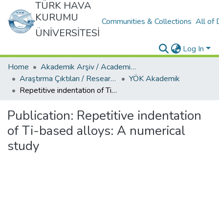
TÜRK HAVA
KURUMU
Communities & Collections
All of
ÜNİVERSİTESİ
Log In
Home
Akademik Arşiv / Academic Archive
Araştırma Çıktıları / Research Outcomes
YÖK Akademik
Repetitive indentation of Ti-based alloys: A numerical study
Publication:
Repetitive indentation
of Ti-based alloys: A numerical
study