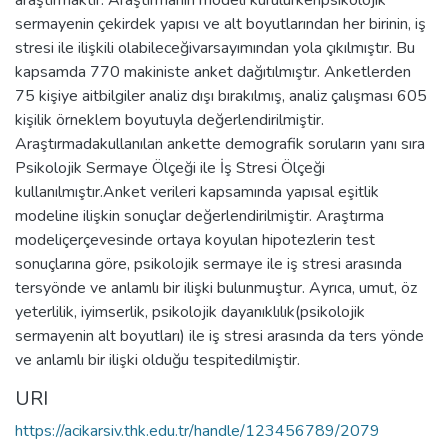
araştırmaktır. Araştırmanın modeli kurulurkenpsikolojik
sermayenin çekirdek yapısı ve alt boyutlarından her birinin, iş
stresi ile ilişkili olabileceğivarsayımından yola çıkılmıştır. Bu
kapsamda 770 makiniste anket dağıtılmıştır. Anketlerden
75 kişiye aitbilgiler analiz dışı bırakılmış, analiz çalışması 605
kişilik örneklem boyutuyla değerlendirilmiştir.
Araştırmadakullanılan ankette demografik soruların yanı sıra
Psikolojik Sermaye Ölçeği ile İş Stresi Ölçeği
kullanılmıştır.Anket verileri kapsamında yapısal eşitlik
modeline ilişkin sonuçlar değerlendirilmiştir. Araştırma
modeliçerçevesinde ortaya koyulan hipotezlerin test
sonuçlarına göre, psikolojik sermaye ile iş stresi arasında
tersyönde ve anlamlı bir ilişki bulunmuştur. Ayrıca, umut, öz
yeterlilik, iyimserlik, psikolojik dayanıklılık(psikolojik
sermayenin alt boyutları) ile iş stresi arasında da ters yönde
ve anlamlı bir ilişki olduğu tespitedilmiştir.
URI
https://acikarsiv.thk.edu.tr/handle/123456789/2079