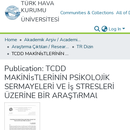
TÜRK HAVA
KURUMU
Communities & Collections
All of
ÜNİVERSİTESİ
Log In
Home
Akademik Arşiv / Academic Archive
Araştırma Çıktıları / Research Outcomes
TR Dizin
TCDD MAKİNİsTLERİNİN PSİKOLOJİK SERMAYELERİ VE İş STRESLERİ ÜZERİNE BİR ARAŞTıRMAl
Publication:
TCDD
MAKİNİsTLERİNİN PSİKOLOJİK
SERMAYELERİ VE İş STRESLERİ
ÜZERİNE BİR ARAŞTıRMAl