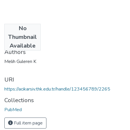
No
Date
Thumbnail
2013
Available
Authors
Melih Guleren K
URI
https://acikarsiv.thk.edu.tr/handle/123456789/2265
Collections
PubMed
Full item page