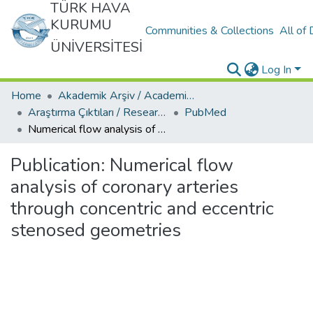
TÜRK HAVA
KURUMU
Communities & Collections
All of
ÜNİVERSİTESİ
Log In
Home
Akademik Arşiv / Academic Archive
Araştırma Çıktıları / Research Outcomes
PubMed
Numerical flow analysis of coronary arteries through concentric and eccentric stenosed geometries
Publication:
Numerical flow
analysis of coronary arteries
through concentric and eccentric
stenosed geometries