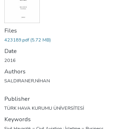
Files
423189.pdf
(5.72 MB)
Date
2016
Authors
SALDIRANER,NİHAN
Publisher
TÜRK HAVA KURUMU ÜNİVERSİTESİ
Keywords
Sivil Havacılık = Civil Aviation ; İşletme = Business