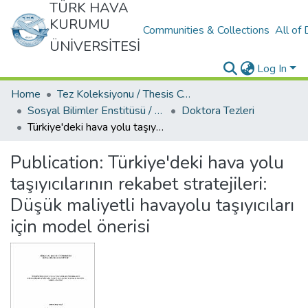
TÜRK HAVA
KURUMU
Communities & Collections
All of
ÜNİVERSİTESİ
Log In
Home
Tez Koleksiyonu / Thesis Collection
Sosyal Bilimler Enstitüsü / Social Sciences Institute
Doktora Tezleri
Türkiye'deki hava yolu taşıyıcılarının rekabet stratejileri: Düşük maliyetli havayolu taşıyıcıları için model önerisi
Publication:
Türkiye'deki hava yolu
taşıyıcılarının rekabet stratejileri:
Düşük maliyetli havayolu taşıyıcıları
için model önerisi