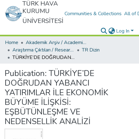
TÜRK HAVA
KURUMU
Communities & Collections
All of
ÜNİVERSİTESİ
Log In
Home
Akademik Arşiv / Academic Archive
Araştırma Çıktıları / Research Outcomes
TR Dizin
TÜRKİYE’DE DOĞRUDAN YABANCI YATIRIMLAR İLE EKONOMİK BÜYÜME İLİŞKİSİ: EŞBÜTÜNLEŞME VE NEDENSELLİK ANALİZİ
Publication:
TÜRKİYE’DE
DOĞRUDAN YABANCI
YATIRIMLAR İLE EKONOMİK
BÜYÜME İLİŞKİSİ:
EŞBÜTÜNLEŞME VE
NEDENSELLİK ANALİZİ