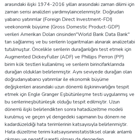
arasındaki ilişki 1974-2016 yılları arasındaki zaman dilimi için
zaman serisi analizleri yardımıylaincelenmiştir. Doğrudan
yabancı yatırımlar (Foreign Direct Investment-FDI)
veekonomik büyüme (Gross Domestic Product-GDP)
verileri Amerikan Doları cinsinden"World Bank Data Bank"
tan sağlanmış ve bu serilerin logaritmaları alınarak analizetabi
tutulmuştur. Öncelikle serilerin durağanlığını test etmek için
Augmented DickeyFuller (ADF) ve Phillips Perron (PP)
birim kök testleri kullanılmış ve serilerin birincifarklarında
durağan oldukları belirlenmiştir. Aynı seviyede durağan olan
doğrudanyabancı yatırımlar ile ekonomik büyüme
değişkenleri arasındaki uzun dönemli ilişkininvarlığını tespit
etmek için Engle Granger Eşbütünleşme testi uygulanmış ve
bu serilerineşbütünleşik olduğu tespit edilmiştir. Uzun
dönemli ilişki belirlendikten sonra hatadüzeltme modeli
kurulmuş ve geçen yıl dengedeki sapmanın bu dönem ne
kadardüzeldiği hata terimlerinin katsayısıyla belirlenmiştir.
Hata düzeltme terimi katsayısınınistatistiksel olarak anlamlı
çıkması ve negatif işaretli olması da dengeden