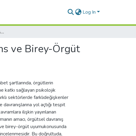
Log In
Psikolojik Sermaye, Bireysel Performans ve Birey-Örgüt Uyumu: Bir Literatür Taraması
ns ve Birey-Örgüt
bet şartlarında, örgütlerin
ne katkı sağlayan psikolojik
klı sektörlerde farklıdeğişkenler
e davranışlarına yol açtığı tespit
avramlara ilişkin yayınlanan
tırmanın amacı, örgütsel davranış
s ve birey-örgüt uyumukonusunda
k incelenmesidir. Bu doğrultuda,