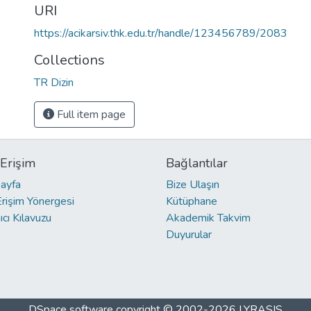
URI
https://acikarsiv.thk.edu.tr/handle/123456789/2083
Collections
TR Dizin
Full item page
 Erişim
Bağlantılar
ayfa
Bize Ulaşın
Erişim Yönergesi
Kütüphane
ıcı Kılavuzu
Akademik Takvim
Duyurular
DSpace software
copyright © 2002-2026
LYRASIS