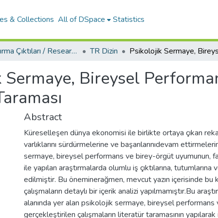
es & Collections
All of DSpace
Statistics
Araştırma Çıktıları / Research Outcomes
TR Dizin
ik Sermaye, Bireysel Performa
 Taraması
Abstract
Küreselleşen dünya ekonomisi ile birlikte ortaya çıkan reka
varlıklarını sürdürmelerine ve başarılarınıdevam ettirmeleri
sermaye, bireysel performans ve birey-örgüt uyumunun, far
ile yapılan araştırmalarda olumlu iş çıktılarına, tutumlarına v
edilmiştir. Bu öneminerağmen, mevcut yazın içerisinde bu k
çalışmaların detaylı bir içerik analizi yapılmamıştır.Bu araş
alanında yer alan psikolojik sermaye, bireysel performan
gerçekleştirilen çalışmaların literatür taramasının yapılara