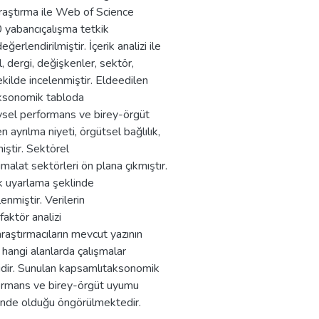
araştırma ile Web of Science
 yabancıçalışma tetkik
ğerlendirilmiştir. İçerik analizi ile
ıl, dergi, değişkenler, sektör,
kilde incelenmiştir. Eldeedilen
taksonomik tabloda
eysel performans ve birey-örgüt
en ayrılma niyeti, örgütsel bağlılık,
iştir. Sektörel
malat sektörleri ön plana çıkmıştır.
k uyarlama şeklinde
enmiştir. Verilerin
aktör analizi
araştırmacıların mevcut yazının
 hangi alanlarda çalışmalar
esidir. Sunulan kapsamlıtaksonomik
rformans ve birey-örgüt uyumu
iğinde olduğu öngörülmektedir.