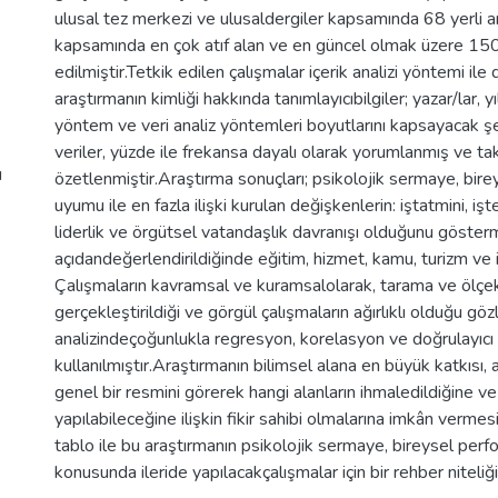
ulusal tez merkezi ve ulusaldergiler kapsamında 68 yerli 
kapsamında en çok atıf alan ve en güncel olmak üzere 150
edilmiştir.Tetkik edilen çalışmalar içerik analizi yöntemi ile de
araştırmanın kimliği hakkında tanımlayıcıbilgiler; yazar/lar, y
yöntem ve veri analiz yöntemleri boyutlarını kapsayacak şe
veriler, yüzde ile frekansa dayalı olarak yorumlanmış ve 
u
özetlenmiştir.Araştırma sonuçları; psikolojik sermaye, bir
uyumu ile en fazla ilişki kurulan değişkenlerin: iştatmini, işt
liderlik ve örgütsel vatandaşlık davranışı olduğunu gösterm
açıdandeğerlendirildiğinde eğitim, hizmet, kamu, turizm ve i
Çalışmaların kavramsal ve kuramsalolarak, tarama ve ölçe
gerçekleştirildiği ve görgül çalışmaların ağırlıklı olduğu gözl
analizindeçoğunlukla regresyon, korelasyon ve doğrulayıcı f
kullanılmıştır.Araştırmanın bilimsel alana en büyük katkısı, 
genel bir resmini görerek hangi alanların ihmaledildiğine ve
yapılabileceğine ilişkin fikir sahibi olmalarına imkân verm
tablo ile bu araştırmanın psikolojik sermaye, bireysel pe
konusunda ileride yapılacakçalışmalar için bir rehber nitel