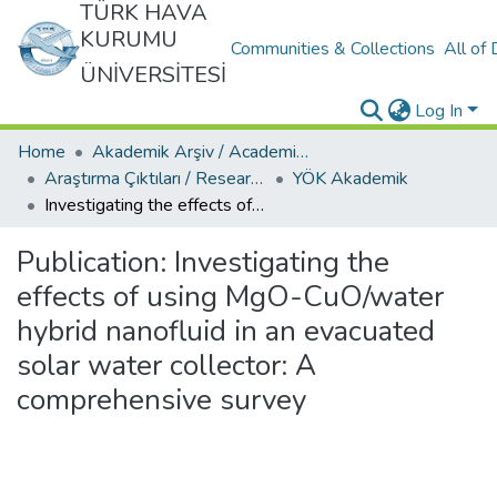
TÜRK HAVA
KURUMU
Communities & Collections
All of
ÜNİVERSİTESİ
Log In
Home
Akademik Arşiv / Academic Archive
Araştırma Çıktıları / Research Outcomes
YÖK Akademik
Investigating the effects of using MgO-CuO/water hybrid nanofluid in an evacuated solar water collector: A comprehensive survey
Publication:
Investigating the
effects of using MgO-CuO/water
hybrid nanofluid in an evacuated
solar water collector: A
comprehensive survey