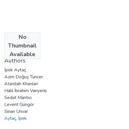
No
Date
Thumbnail
2023-03
Available
Authors
İpek Aytaç
Azim Doğuş Tuncer
Ataollah Khanlari
Halil İbrahim Variyenli
Sedat Mantıcı
Levent Güngör
Sinan Ünvar
Aytaç, İpek