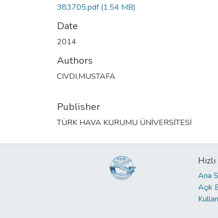
383705.pdf
(1.54 MB)
Date
2014
Authors
CIVDI,MUSTAFA
Publisher
TÜRK HAVA KURUMU ÜNİVERSİTESİ
Hızlı
Ana S
Açık 
Kullan