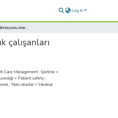
Log In
Tıbbi cihaz kalibrasyonu öneminin sağlık çalışanları tarafından bilinç düzeyinin ölçülmesi
k çalışanları
alth Care Management ; İşletme =
venliği = Patient safety ;
nnel ; Tıbbi cihazlar = Medical