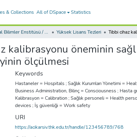
es & Collections
All of DSpace
Statistics
Sosyal Bilimler Enstitüsü / Social Sciences Institute
Yüksek Lisans Tezleri
az kalibrasyonu öneminin sağlı
eyinin ölçülmesi
Keywords
Hastaneler = Hospitals ; Sağlık Kurumları Yönetimi = He
Business Administration
,
Bilinç = Consciousness ; Hasta gü
Kalibrasyon = Calibration ; Sağlık personeli = Health perso
devices ; İş güvenliği = Work safety
URI
https://acikarsiv.thk.edu.tr/handle/123456789/768