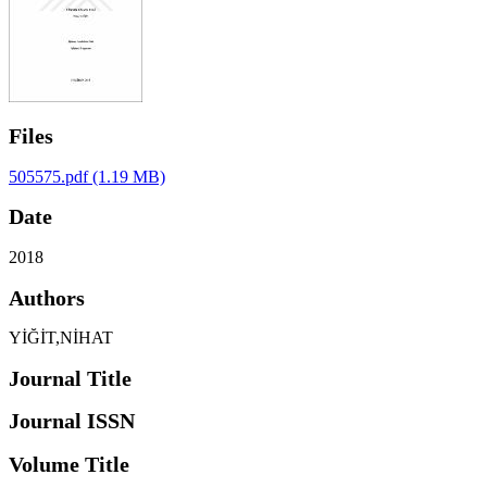
Files
505575.pdf
(1.19 MB)
Date
2018
Authors
YİĞİT,NİHAT
Journal Title
Journal ISSN
Volume Title