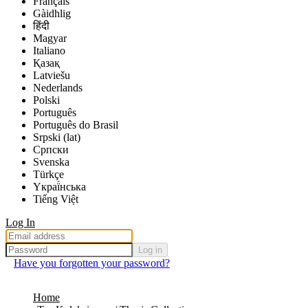
Français
Gàidhlig
हिंदी
Magyar
Italiano
Қазақ
Latviešu
Nederlands
Polski
Português
Português do Brasil
Srpski (lat)
Српски
Svenska
Türkçe
Yкраї́нська
Tiếng Việt
Log In
Log in
Have you forgotten your password?
Home