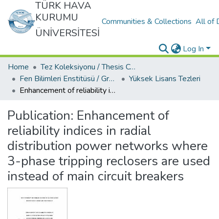
TÜRK HAVA
KURUMU
Communities & Collections
All of
ÜNİVERSİTESİ
Log In
Home
Tez Koleksiyonu / Thesis Collection
Fen Bilimleri Enstitüsü / Graduate School Of Natural Applied Sciences
Yüksek Lisans Tezleri
Enhancement of reliability indices in radial distribution power networks where 3-phase tripping reclosers are used instead of main circuit breakers
Publication:
Enhancement of
reliability indices in radial
distribution power networks where
3-phase tripping reclosers are used
instead of main circuit breakers