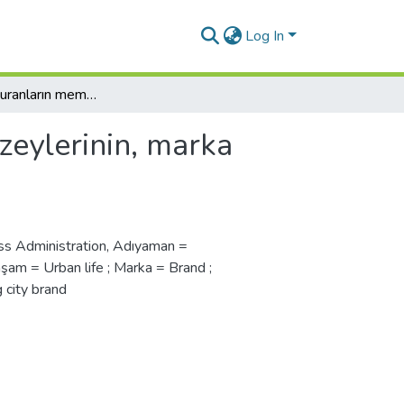
Log In
Bir şehirde oturanların memnuniyet düzeylerinin, marka şehir oluşturmaya olan etkisi (Adıyaman örneği)
zeylerinin, marka
ss Administration
,
Adıyaman =
şam = Urban life ; Marka = Brand ;
 city brand