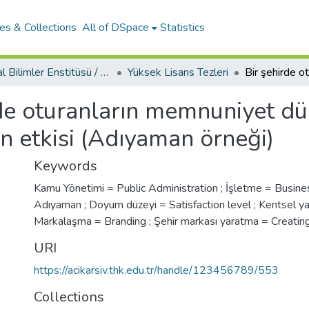
es & Collections
All of DSpace
Statistics
Sosyal Bilimler Enstitüsü / Social Sciences Institute
Yüksek Lisans Tezleri
de oturanların memnuniyet dü
n etkisi (Adıyaman örneği)
Keywords
Kamu Yönetimi = Public Administration ; İşletme = Busine
Adıyaman ; Doyum düzeyi = Satisfaction level ; Kentsel ya
Markalaşma = Branding ; Şehir markası yaratma = Creating
URI
https://acikarsiv.thk.edu.tr/handle/123456789/553
Collections