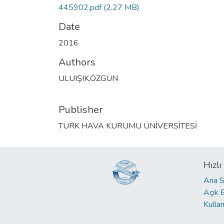
445902.pdf
(2.27 MB)
Date
2016
Authors
ULUIŞIK,ÖZGÜN
Publisher
TÜRK HAVA KURUMU ÜNİVERSİTESİ
Hızlı
Ana S
Açık 
Kullan