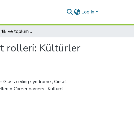
Log In
Kadınların liderlik ve toplumsal cinsiyet rolleri: Kültürler arası karşılaştırma
 rolleri: Kültürler
Glass ceiling syndrome ; Cinsel
leri = Career barriers ; Kültürel