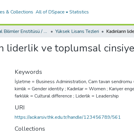
es & Collections
All of DSpace
Statistics
Sosyal Bilimler Enstitüsü / Social Sciences Institute
Yüksek Lisans Tezleri
n liderlik ve toplumsal cinsiyet
Keywords
İşletme = Business Administration
,
Cam tavan sendromu = 
kimlik = Gender identity ; Kadınlar = Women ; Kariyer engel
farklılık = Cultural difference ; Liderlik = Leadership
URI
https://acikarsiv.thk.edu.tr/handle/123456789/561
Collections