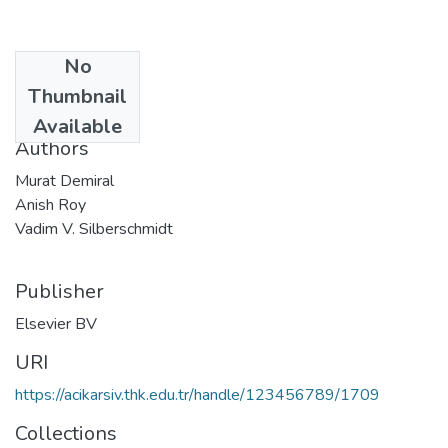
No
Date
Thumbnail
2013-11
Available
Authors
Murat Demiral
Anish Roy
Vadim V. Silberschmidt
Publisher
Elsevier BV
URI
https://acikarsiv.thk.edu.tr/handle/123456789/1709
Collections