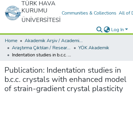
TÜRK HAVA
KURUMU
Communities & Collections
All of
ÜNİVERSİTESİ
Log In
Home
Akademik Arşiv / Academic Archive
Araştırma Çıktıları / Research Outcomes
YÖK Akademik
Indentation studies in b.c.c. crystals with enhanced model of strain-gradient crystal plasticity
Publication:
Indentation studies in
b.c.c. crystals with enhanced model
of strain-gradient crystal plasticity