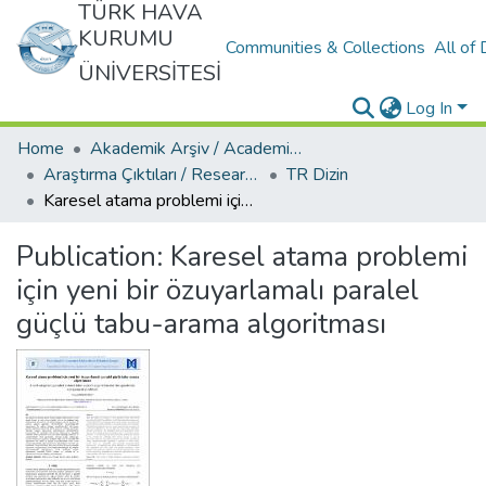
TÜRK HAVA
KURUMU
Communities & Collections
All of
ÜNİVERSİTESİ
Log In
Home
Akademik Arşiv / Academic Archive
Araştırma Çıktıları / Research Outcomes
TR Dizin
Karesel atama problemi için yeni bir özuyarlamalı paralel güçlü tabu-arama algoritması
Publication:
Karesel atama problemi
için yeni bir özuyarlamalı paralel
güçlü tabu-arama algoritması