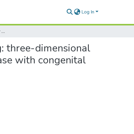
Log In
Effect of glottic geometry on breathing: three-dimensional unsteady numerical simulation of respiration in a case with congenital glottic web
g: three-dimensional
ase with congenital