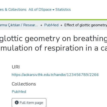
es & Collections
All of DSpace
Statistics
Araştırma Çıktıları / Research Outcomes
PubMed
 glottic geometry on breathin
mulation of respiration in a c
URI
https://acikarsiv.thk.edu.tr/handle/123456789/2266
Collections
PubMed
Full item page