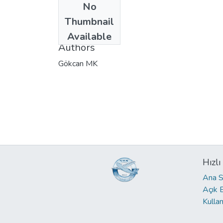
No
Date
Thumbnail
2016
Available
Authors
Gökcan MK
Hızlı
Ana S
Açık 
Kullan