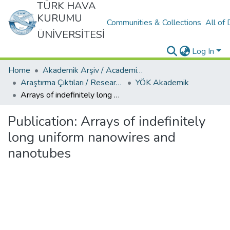
TÜRK HAVA
KURUMU
Communities & Collections
All of
ÜNİVERSİTESİ
Log In
Home
Akademik Arşiv / Academic Archive
Araştırma Çıktıları / Research Outcomes
YÖK Akademik
Arrays of indefinitely long uniform nanowires and nanotubes
Publication:
Arrays of indefinitely
long uniform nanowires and
nanotubes