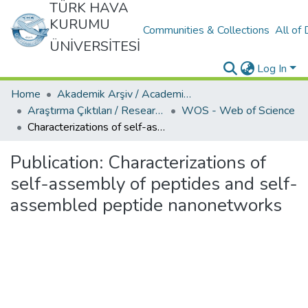
TÜRK HAVA
KURUMU
Communities & Collections
All of
ÜNİVERSİTESİ
Log In
Home
Akademik Arşiv / Academic Archive
Araştırma Çıktıları / Research Outcomes
WOS - Web of Science
Characterizations of self-assembly of peptides and self-assembled peptide nanonetworks
Publication:
Characterizations of
self-assembly of peptides and self-
assembled peptide nanonetworks