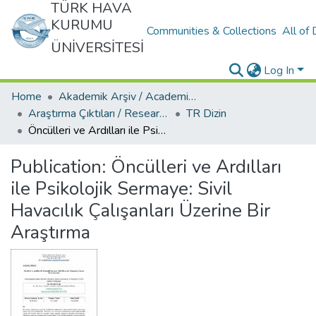
TÜRK HAVA
KURUMU
Communities & Collections
All of
ÜNİVERSİTESİ
Log In
Home
Akademik Arşiv / Academic Archive
Araştırma Çıktıları / Research Outcomes
TR Dizin
Öncülleri ve Ardılları ile Psikolojik Sermaye: Sivil Havacılık Çalışanları Üzerine Bir Araştırma
Publication:
Öncülleri ve Ardılları
ile Psikolojik Sermaye: Sivil
Havacılık Çalışanları Üzerine Bir
Araştırma