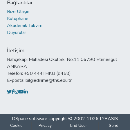
Bağlantılar
Bize Ulaşın
Kütüphane
Akademik Takvim
Duyurular
İletişim
Bahçekapı Mahallesi Okul Sk. No:11 06790 Etimesgut
ANKARA
Telefon: +90 444THKU (8458)
E-posta: bilgiedinme@thk.edu.tr
DSpace software
copyright © 2002-2026
LYRASIS
Cookie
Privacy
End User
Send