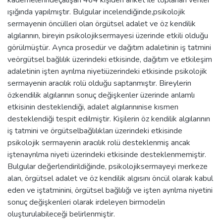
kademelerindeçalışan 464 kişiden anket ile toplanan veriler
ışığında yapılmıştır. Bulgular incelendiğinde,psikolojik
sermayenin öncülleri olan örgütsel adalet ve öz kendilik
algılarının, bireyin psikolojiksermayesi üzerinde etkili olduğu
görülmüştür. Ayrıca prosedür ve dağıtım adaletinin iş tatmini
veörgütsel bağlılık üzerindeki etkisinde, dağıtım ve etkileşim
adaletinin işten ayrılma niyetiüzerindeki etkisinde psikolojik
sermayenin aracılık rolü olduğu saptanmıştır. Bireylerin
özkendilik algılarının sonuç değişkenler üzerinde anlamlı
etkisinin desteklendiği, adalet algılarınınise kısmen
desteklendiği tespit edilmiştir. Kişilerin öz kendilik algılarının
iş tatmini ve örgütselbağlılıkları üzerindeki etkisinde
psikolojik sermayenin aracılık rolü desteklenmiş ancak
iştenayrılma niyeti üzerindeki etkisinde desteklenmemiştir.
Bulgular değerlendirildiğinde, psikolojiksermayeyi merkeze
alan, örgütsel adalet ve öz kendilik algısını öncül olarak kabul
eden ve iştatminini, örgütsel bağlılığı ve işten ayrılma niyetini
sonuç değişkenleri olarak irdeleyen birmodelin
oluşturulabileceği belirlenmiştir.