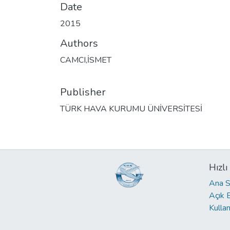
Date
2015
Authors
CAMCI,İSMET
Publisher
TÜRK HAVA KURUMU ÜNİVERSİTESİ
Hızlı
Ana S
Açık 
Kullan