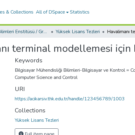
es & Collections
All of DSpace
Statistics
Fen Bilimleri Enstitüsü / Graduate School Of Natural Applied Sciences
Yüksek Lisans Tezleri
nı terminal modellemesi için
Keywords
Bilgisayar Mühendisliği Bilimleri-Bilgisayar ve Kontrol =
Computer Science and Control
URI
https://acikarsiv.thk.edu.tr/handle/123456789/1003
Collections
Yüksek Lisans Tezleri
Full item page