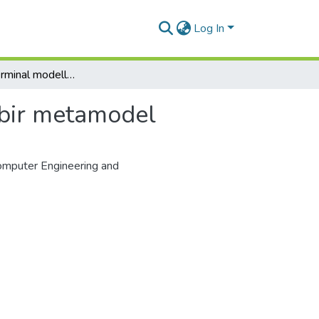
Log In
Havalimanı terminal modellemesi için bir metamodel
 bir metamodel
 Computer Engineering and