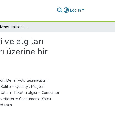
Log In
Tüketicilerin hizmet kalitesi beklentileri ve algıları arasındaki ilişkinin analizi: Yüksek hızlı tren yolcuları üzerine bir araştırma
i ve algıları
rı üzerine bir
ion
,
Demir yolu taşımacılığı =
 Kalite = Quality ; Müşteri
tation ; Tüketici algısı = Consumer
üketiciler = Consumers ; Yolcu
d train