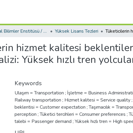
Sosyal Bilimler Enstitüsü / Social Sciences Institute
Yüksek Lisans Tezleri
rin hizmet kalitesi beklentiler
alizi: Yüksek hızlı tren yolcula
Keywords
Ulaşım = Transportation ; İşletme = Business Administrat
Railway transportation ; Hizmet kalitesi = Service quality ;
beklentisi = Customer expectation ; Taşımacılık = Transpor
perception ; Tüketici tercihleri = Consumer preferences ; T
talebi = Passenger demand ; Yüksek hızlı tren = High spee
URI