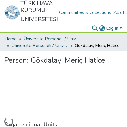
TÜRK HAVA
KURUMU
Communities & Collections
All of
ÜNİVERSİTESİ
Log In
Home
Üniversite Personeli / University Personnel
Üniversite Personeli / University Personnel
Gökdalay, Meriç Hatice
Person:
Gökdalay, Meriç Hatice
Loading...
Organizational Units