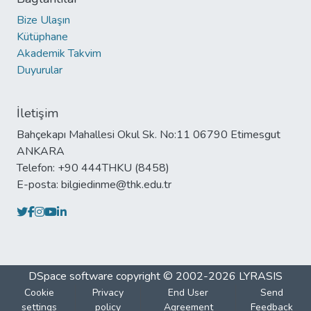
Bize Ulaşın
Kütüphane
Akademik Takvim
Duyurular
İletişim
Bahçekapı Mahallesi Okul Sk. No:11 06790 Etimesgut
ANKARA
Telefon: +90 444THKU (8458)
E-posta: bilgiedinme@thk.edu.tr
DSpace software
copyright © 2002-2026
LYRASIS
Cookie
Privacy
End User
Send
settings
policy
Agreement
Feedback