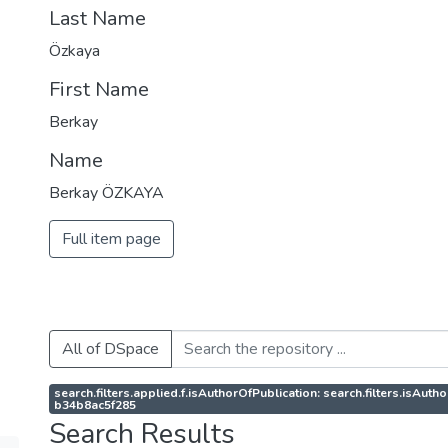
Last Name
Özkaya
First Name
Berkay
Name
Berkay ÖZKAYA
Full item page
All of DSpace
search.filters.applied.f.isAuthorOfPublication: search.filters.isAut
b34b8ac5f285
Search Results