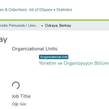
es & Collections
All of DSpace
Statistics
Üniversite Personeli / University Personnel
Özkaya, Berkay
ay
Organizational Units
Organizational Unit
Yönetim ve Organizasyon Bölü
Loading...
Job Title
Öğr. Gör.