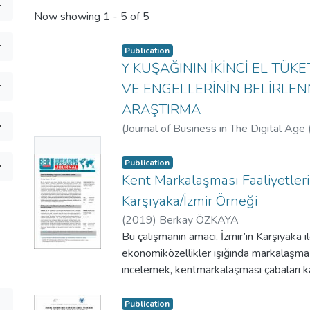
Now showing
1 - 5 of 5
Publication
Y KUŞAĞININ İKİNCİ EL TÜK
VE ENGELLERİNİN BELİRLENM
ARAŞTIRMA
(
Journal of Business in The Digital Ag
No
ÖZKAYA
;
İpek KAZANÇOĞLU
;
Özkaya
Publication
Thumbnai
Kent Markalaşması Faaliyetleri
l
Karşıyaka/İzmir Örneği
Available
(
2019
)
Berkay ÖZKAYA
Elif DENİZ
Bu çalışmanın amacı, İzmir’in Karşıyaka il
;
Özkaya, Berkay
;
Türk Hava 
İzmir Kâtip Çelebi Üniversitesi
ekonomiközellikler ışığında markalaşma fa
incelemek, kentmarkalaşması çabaları k
değerlendirmeler ve önerilersunmaktır. V
yargısal örnekleme tekniği ile seçilenka
Publication