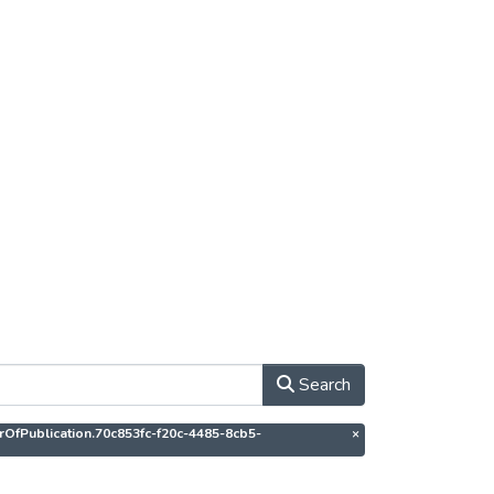
Search
horOfPublication.70c853fc-f20c-4485-8cb5-
×