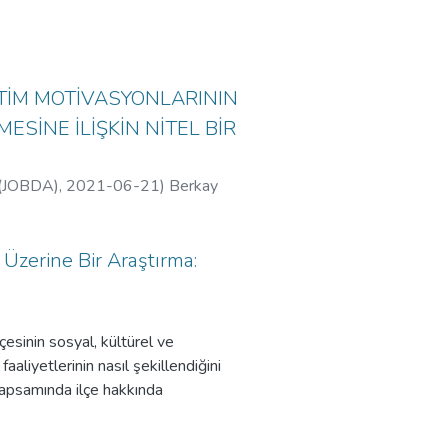
ETİM MOTİVASYONLARININ
ESİNE İLİŞKİN NİTEL BİR
e (JOBDA)
,
2021-06-21
)
Berkay
, Berkay
 Üzerine Bir Araştırma:
çesinin sosyal, kültürel ve
Kurumu Üniversitesi
aliyetlerinin nasıl şekillendiğini
apsamında ilçe hakkında
aka analizinin uygulandığı çalışmada,
tılımcılarla yüz yüze görüşmeler